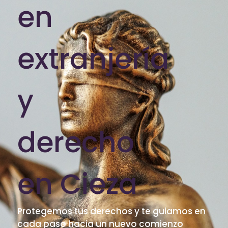
en
extranjería
y
derecho
en Cieza
Protegemos tus derechos y te guiamos en
cada paso hacia un nuevo comienzo