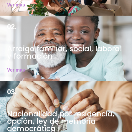
Ver más
02.
Arraigo familiar, social, laboral
y formación
Ver más
03.
Nacionalidad por residencia,
opción, ley de memoria
democrática