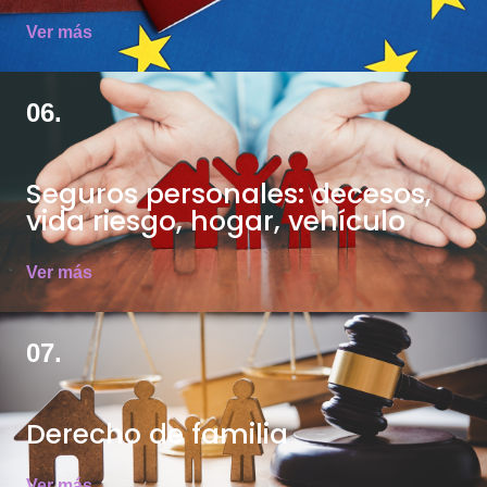
Ver más
06.
Seguros personales: decesos,
vida riesgo, hogar, vehículo
Ver más
07.
Derecho de familia
Ver más