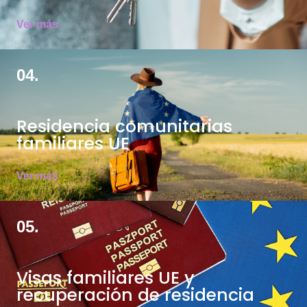
Ver más
04.
Residencia comunitarias
familiares UE
Ver más
05.
Visas familiares UE y
recuperación de residencia